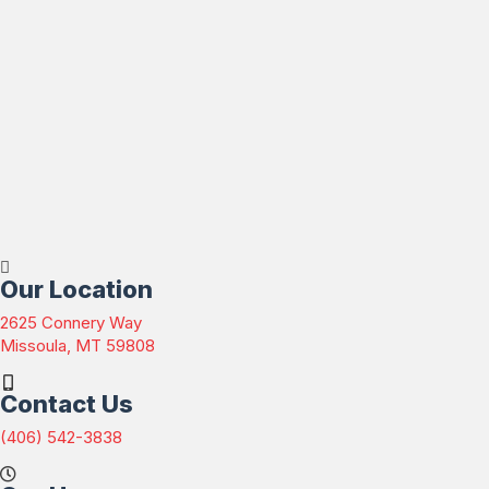
Our Location
2625 Connery Way
(opens in a new window)
Missoula,
MT
59808
Contact Us
(406) 542-3838