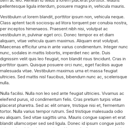
sem ac leo. Aenean id tellus a lorem placerat porttitor. Mauris
pellentesque ligula interdum, posuere magna in, vehicula mauris.
Vestibulum ut lorem blandit, porttitor ipsum non, vehicula neque.
Class aptent taciti sociosqu ad litora torquent per conubia nostra,
per inceptos himenaeos. Praesent nibh nisi, volutpat ac
vestibulum in, pulvinar eget orci. Donec tempor ex et diam
aliquam, vitae vehicula quam maximus. Aliquam erat volutpat.
Maecenas efficitur urna in ante varius condimentum. Integer nunc
nunc, sodales in mattis lobortis, imperdiet nec ante. Duis
dignissim velit quis leo feugiat, non blandit risus tincidunt. Cras in
porttitor quam. Quisque posuere orci nunc, eget facilisis augue
malesuada vitae. Vestibulum maximus urna et massa feugiat
ultricies. Sed mattis nisl faucibus, bibendum nunc ac, scelerisque
nulla.
Nulla facilisi. Nulla non leo sed ante feugiat ultricies. Vivamus ac
eleifend purus, id condimentum felis. Cras pretium turpis vitae
placerat pharetra. Sed ac elit ornare, tristique nisi et, fermentum
tortor. Nulla varius tempor rutrum. Sed tristique malesuada odio
eu aliquam. Sed vitae sagittis urna. Mauris congue sapien et erat
blandit ullamcorper sed sed ligula. Donec id ipsum congue justo