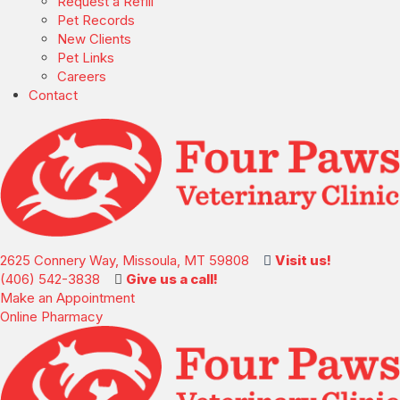
(opens in a new window)
Request a Refill
(opens in a new window)
Pet Records
New Clients
Pet Links
Careers
Contact
(opens in a new windo
2625 Connery Way, Missoula, MT 59808
Visit us!
(406) 542-3838
Give us a call!
Make an
Appointment
(opens in a new window)
Online
Pharmacy