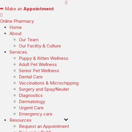
(opens in a new window)
Make an
Appointment
(opens in a new window)
Online
Pharmacy
Home
About
Our Team
Our Facility & Culture
Services
Puppy & Kitten Wellness
Adult Pet Wellness
Senior Pet Wellness
Dental Care
Vaccinations & Microchipping
Surgery and Spay/Neuter
Diagnostics
Dermatology
Urgent Care
Emergency care
Resources
(opens in a new window)
Request an Appointment