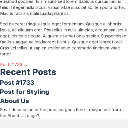
euismod sodales. In a mauris sed lorem dapibus cursus nec id
felis. Integer nulla lacus, varius vitae suscipit ac, tempor a tortor.
Mauris facilisis malesuada pharetra.
Sed placerat fringilla ligula eget fermentum. Quisque a lobortis
ligula, ac aliquam erat. Phasellus in nulla ultricies, accumsan lacus
eget, tristique neque. Aliquam sit amet odio sapien. Suspendisse
facilisis augue ac leo laoreet finibus. Quisque eget laoreet orci.
Cras vel tellus ut sapien scelerisque commodo tincidunt vitae
tortor.
Posts
Post #1733 →
Recent Posts
navigation
Post #1733
Post for Styling
About Us
Small description of the practice goes here - maybe pull from
the About Us page?